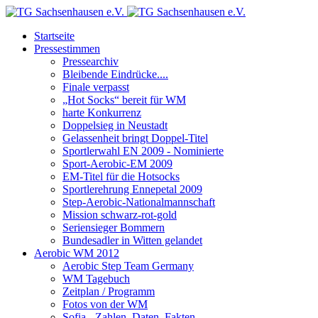
Startseite
Pressestimmen
Pressearchiv
Bleibende Eindrücke....
Finale verpasst
„Hot Socks“ bereit für WM
harte Konkurrenz
Doppelsieg in Neustadt
Gelassenheit bringt Doppel-Titel
Sportlerwahl EN 2009 - Nominierte
Sport-Aerobic-EM 2009
EM-Titel für die Hotsocks
Sportlerehrung Ennepetal 2009
Step-Aerobic-Nationalmannschaft
Mission schwarz-rot-gold
Seriensieger Bommern
Bundesadler in Witten gelandet
Aerobic WM 2012
Aerobic Step Team Germany
WM Tagebuch
Zeitplan / Programm
Fotos von der WM
Sofia - Zahlen, Daten, Fakten