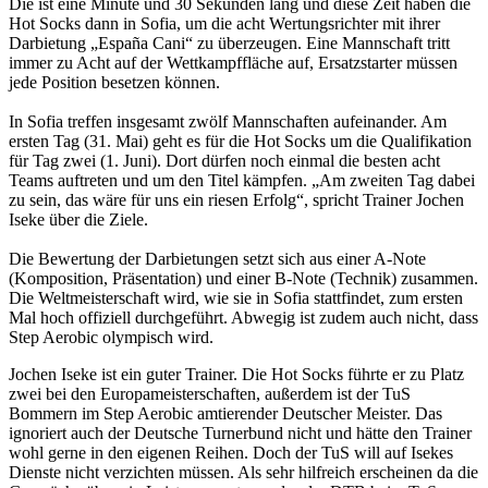
Die ist eine Minute und 30 Sekunden lang und diese Zeit haben die
Hot Socks dann in Sofia, um die acht Wertungsrichter mit ihrer
Darbietung „España Cani“ zu überzeugen. Eine Mannschaft tritt
immer zu Acht auf der Wettkampffläche auf, Ersatzstarter müssen
jede Position besetzen können.
In Sofia treffen insgesamt zwölf Mannschaften aufeinander. Am
ersten Tag (31. Mai) geht es für die Hot Socks um die Qualifikation
für Tag zwei (1. Juni). Dort dürfen noch einmal die besten acht
Teams auftreten und um den Titel kämpfen. „Am zweiten Tag dabei
zu sein, das wäre für uns ein riesen Erfolg“, spricht Trainer Jochen
Iseke über die Ziele.
Die Bewertung der Darbietungen setzt sich aus einer A-Note
(Komposition, Präsentation) und einer B-Note (Technik) zusammen.
Die Weltmeisterschaft wird, wie sie in Sofia stattfindet, zum ersten
Mal hoch offiziell durchgeführt. Abwegig ist zudem auch nicht, dass
Step Aerobic olympisch wird.
Jochen Iseke ist ein guter Trainer. Die Hot Socks führte er zu Platz
zwei bei den Europameisterschaften, außerdem ist der TuS
Bommern im Step Aerobic amtierender Deutscher Meister. Das
ignoriert auch der Deutsche Turnerbund nicht und hätte den Trainer
wohl gerne in den eigenen Reihen. Doch der TuS will auf Isekes
Dienste nicht verzichten müssen. Als sehr hilfreich erscheinen da die