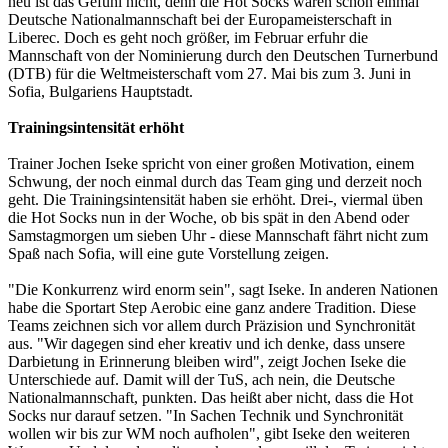
neu ist das Gefühl nicht, denn die Hot Socks waren schon einmal
Deutsche Nationalmannschaft bei der Europameisterschaft in
Liberec. Doch es geht noch größer, im Februar erfuhr die
Mannschaft von der Nominierung durch den Deutschen Turnerbund
(DTB) für die Weltmeisterschaft vom 27. Mai bis zum 3. Juni in
Sofia, Bulgariens Hauptstadt.
Trainingsintensität erhöht
Trainer Jochen Iseke spricht von einer großen Motivation, einem
Schwung, der noch einmal durch das Team ging und derzeit noch
geht. Die Trainingsintensität haben sie erhöht. Drei-, viermal üben
die Hot Socks nun in der Woche, ob bis spät in den Abend oder
Samstagmorgen um sieben Uhr - diese Mannschaft fährt nicht zum
Spaß nach Sofia, will eine gute Vorstellung zeigen.
"Die Konkurrenz wird enorm sein", sagt Iseke. In anderen Nationen
habe die Sportart Step Aerobic eine ganz andere Tradition. Diese
Teams zeichnen sich vor allem durch Präzision und Synchronität
aus. "Wir dagegen sind eher kreativ und ich denke, dass unsere
Darbietung in Erinnerung bleiben wird", zeigt Jochen Iseke die
Unterschiede auf. Damit will der TuS, ach nein, die Deutsche
Nationalmannschaft, punkten. Das heißt aber nicht, dass die Hot
Socks nur darauf setzen. "In Sachen Technik und Synchronität
wollen wir bis zur WM noch aufholen", gibt Iseke den weiteren