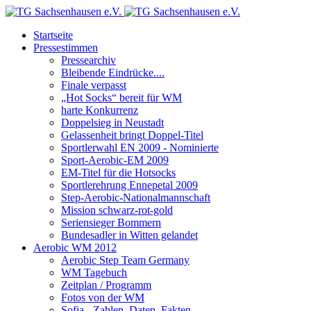
Startseite
Pressestimmen
Pressearchiv
Bleibende Eindrücke....
Finale verpasst
„Hot Socks“ bereit für WM
harte Konkurrenz
Doppelsieg in Neustadt
Gelassenheit bringt Doppel-Titel
Sportlerwahl EN 2009 - Nominierte
Sport-Aerobic-EM 2009
EM-Titel für die Hotsocks
Sportlerehrung Ennepetal 2009
Step-Aerobic-Nationalmannschaft
Mission schwarz-rot-gold
Seriensieger Bommern
Bundesadler in Witten gelandet
Aerobic WM 2012
Aerobic Step Team Germany
WM Tagebuch
Zeitplan / Programm
Fotos von der WM
Sofia - Zahlen, Daten, Fakten