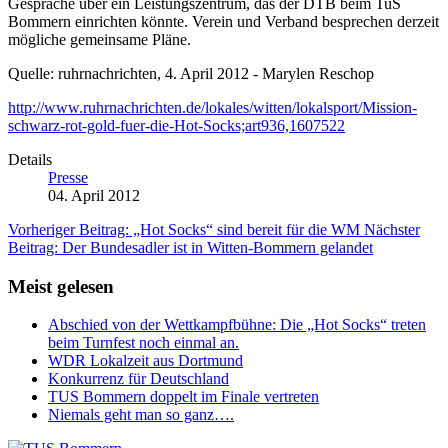
Gespräche über ein Leistungszentrum, das der DTB beim TuS
Bommern einrichten könnte. Verein und Verband besprechen derzeit
mögliche gemeinsame Pläne.
Quelle: ruhrnachrichten, 4. April 2012 - Marylen Reschop
http://www.ruhrnachrichten.de/lokales/witten/lokalsport/Mission-
schwarz-rot-gold-fuer-die-Hot-Socks;art936,1607522
Details
Presse
04. April 2012
Vorheriger Beitrag: „Hot Socks“ sind bereit für die WM
Nächster
Beitrag: Der Bundesadler ist in Witten-Bommern gelandet
Meist gelesen
Abschied von der Wettkampfbühne: Die „Hot Socks“ treten
beim Turnfest noch einmal an.
WDR Lokalzeit aus Dortmund
Konkurrenz für Deutschland
TUS Bommern doppelt im Finale vertreten
Niemals geht man so ganz….