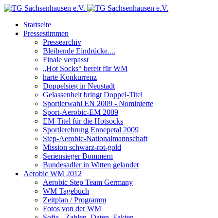
Startseite
Pressestimmen
Pressearchiv
Bleibende Eindrücke....
Finale verpasst
„Hot Socks“ bereit für WM
harte Konkurrenz
Doppelsieg in Neustadt
Gelassenheit bringt Doppel-Titel
Sportlerwahl EN 2009 - Nominierte
Sport-Aerobic-EM 2009
EM-Titel für die Hotsocks
Sportlerehrung Ennepetal 2009
Step-Aerobic-Nationalmannschaft
Mission schwarz-rot-gold
Seriensieger Bommern
Bundesadler in Witten gelandet
Aerobic WM 2012
Aerobic Step Team Germany
WM Tagebuch
Zeitplan / Programm
Fotos von der WM
Sofia - Zahlen, Daten, Fakten