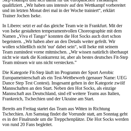
qualifiziert. „Wir haben uns intensiv auf den Wettkampf vorbereitet
und im letzten Monat drei mal in der Woche trainiert“, erklärt
Trainer Jochen Iseke.
In Liberec setzt er auf das gleiche Team wie in Frankfurt. Mit der
von Iseke gestalteten temperamentvollen Choreographie mit dem
Namen „Viva el Tango“ konnten die Hot Socks auch dort schon
begeistern. „Wir haben aber an den Details weiter gefeilt. Wir
wollen schließlich nicht 'nur' dabei sein“, will Iseke mit seinem
Team zumindest vorne mitmischen. „Wir wissen natürlich überhaupt
nicht wie stark die Konkurrenz ist, aber als bestes deutsches Fit-Step
Team müssen wir uns nicht verstecken.”
Die Kategorie Fit-Step läuft im Programm der Sport Aerobic
Europameisterschaft als ein Test-Wettbewerb (genauer Name: UEG
Dance Step Test Contest). Insgesamt gehen in der Kategorie zwölf
Mannschaften an den Start. Neben den Hot Socks, als einzige
Mannschaft aus Deutschland, sind elf weitere Teams aus Italien,
Frankreich, Tschechien und der Ukraine am Start.
Bereits am Freitag startet das Team aus Witten in Richtung
Tschechien. Am Samstag findet die Vorrunde statt, am Sonntag geht
es in der Finalrunde um die Treppchenplätze. Die Hot Socks werden
von rund 20 Fans begleitet.