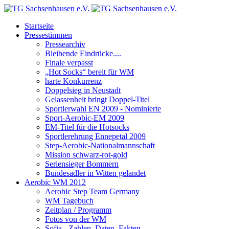
Startseite
Pressestimmen
Pressearchiv
Bleibende Eindrücke....
Finale verpasst
„Hot Socks“ bereit für WM
harte Konkurrenz
Doppelsieg in Neustadt
Gelassenheit bringt Doppel-Titel
Sportlerwahl EN 2009 - Nominierte
Sport-Aerobic-EM 2009
EM-Titel für die Hotsocks
Sportlerehrung Ennepetal 2009
Step-Aerobic-Nationalmannschaft
Mission schwarz-rot-gold
Seriensieger Bommern
Bundesadler in Witten gelandet
Aerobic WM 2012
Aerobic Step Team Germany
WM Tagebuch
Zeitplan / Programm
Fotos von der WM
Sofia - Zahlen, Daten, Fakten