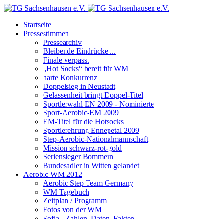
Startseite
Pressestimmen
Pressearchiv
Bleibende Eindrücke....
Finale verpasst
„Hot Socks“ bereit für WM
harte Konkurrenz
Doppelsieg in Neustadt
Gelassenheit bringt Doppel-Titel
Sportlerwahl EN 2009 - Nominierte
Sport-Aerobic-EM 2009
EM-Titel für die Hotsocks
Sportlerehrung Ennepetal 2009
Step-Aerobic-Nationalmannschaft
Mission schwarz-rot-gold
Seriensieger Bommern
Bundesadler in Witten gelandet
Aerobic WM 2012
Aerobic Step Team Germany
WM Tagebuch
Zeitplan / Programm
Fotos von der WM
Sofia - Zahlen, Daten, Fakten