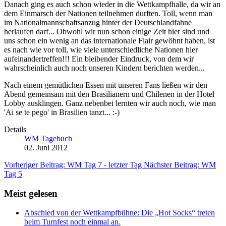
Danach ging es auch schon wieder in die Wettkampfhalle, da wir an
dem Einmarsch der Nationen teilnehmen durften. Toll, wenn man
im Nationalmannschaftsanzug hinter der Deutschlandfahne
herlaufen darf... Obwohl wir nun schon einige Zeit hier sind und
uns schon ein wenig an das internationale Flair gewöhnt haben, ist
es nach wie vor toll, wie viele unterschiedliche Nationen hier
aufeinandertreffen!!! Ein bleibender Eindruck, von dem wir
wahrscheinlich auch noch unseren Kindern berichten werden...
Nach einem gemütlichen Essen mit unseren Fans ließen wir den
Abend gemeinsam mit den Brasilianern und Chilenen in der Hotel
Lobby ausklingen. Ganz nebenbei lernten wir auch noch, wie man
'Ai se te pego' in Brasilien tanzt... :-)
Details
WM Tagebuch
02. Juni 2012
Vorheriger Beitrag: WM Tag 7 - letzter Tag
Nächster Beitrag: WM
Tag 5
Meist gelesen
Abschied von der Wettkampfbühne: Die „Hot Socks“ treten
beim Turnfest noch einmal an.