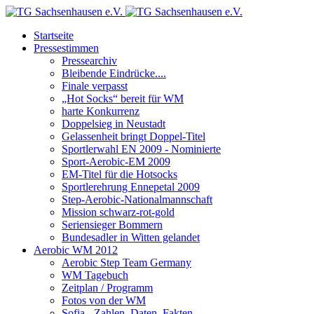
Startseite
Pressestimmen
Pressearchiv
Bleibende Eindrücke....
Finale verpasst
„Hot Socks“ bereit für WM
harte Konkurrenz
Doppelsieg in Neustadt
Gelassenheit bringt Doppel-Titel
Sportlerwahl EN 2009 - Nominierte
Sport-Aerobic-EM 2009
EM-Titel für die Hotsocks
Sportlerehrung Ennepetal 2009
Step-Aerobic-Nationalmannschaft
Mission schwarz-rot-gold
Seriensieger Bommern
Bundesadler in Witten gelandet
Aerobic WM 2012
Aerobic Step Team Germany
WM Tagebuch
Zeitplan / Programm
Fotos von der WM
Sofia - Zahlen, Daten, Fakten