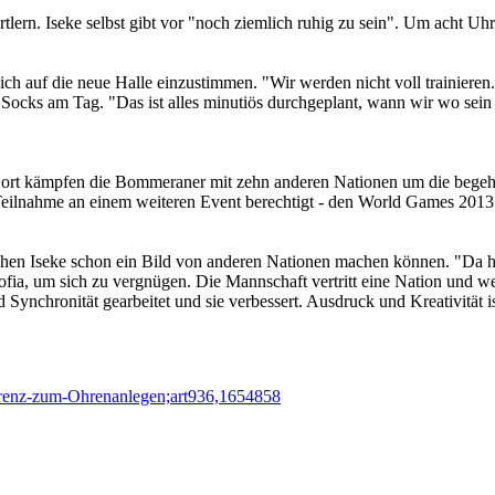
lern. Iseke selbst gibt vor "noch ziemlich ruhig zu sein". Um acht Uh
sich auf die neue Halle einzustimmen. "Wir werden nicht voll trainier
ocks am Tag. "Das ist alles minutiös durchgeplant, wann wir wo sein mü
. Dort kämpfen die Bommeraner mit zehn anderen Nationen um die begehr
ur Teilnahme an einem weiteren Event berechtigt - den World Games 201
hen Iseke schon ein Bild von anderen Nationen machen können. "Da hab
ia, um sich zu vergnügen. Die Mannschaft vertritt eine Nation und wei
Synchronität gearbeitet und sie verbessert. Ausdruck und Kreativität 
urrenz-zum-Ohrenanlegen;art936,1654858