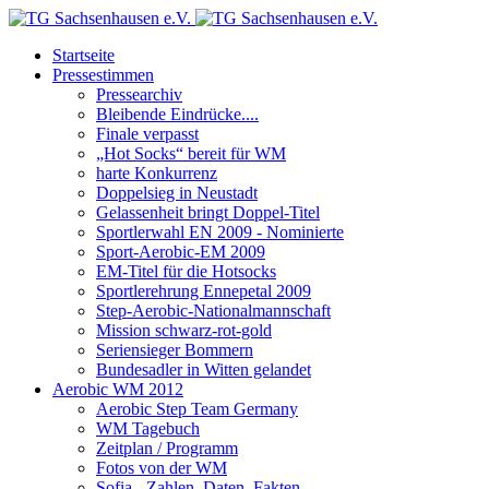
Startseite
Pressestimmen
Pressearchiv
Bleibende Eindrücke....
Finale verpasst
„Hot Socks“ bereit für WM
harte Konkurrenz
Doppelsieg in Neustadt
Gelassenheit bringt Doppel-Titel
Sportlerwahl EN 2009 - Nominierte
Sport-Aerobic-EM 2009
EM-Titel für die Hotsocks
Sportlerehrung Ennepetal 2009
Step-Aerobic-Nationalmannschaft
Mission schwarz-rot-gold
Seriensieger Bommern
Bundesadler in Witten gelandet
Aerobic WM 2012
Aerobic Step Team Germany
WM Tagebuch
Zeitplan / Programm
Fotos von der WM
Sofia - Zahlen, Daten, Fakten