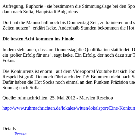
Aufregung, Euphorie - sie bestimmen die Stimmungslage bei den Sport
dann nach Sofia, Hauptstadt Bulgariens.
Dort hat die Mannschaft noch bis Donnerstag Zeit, zu trainieren und 
Zeiten nutzen", erklärt Iseke. Anderthalb Stunden bekommen die Hot S
Die besten Acht kommen ins Finale
In dem steht auch, dass am Donnerstag die Qualifikation stattfindet
ein großer Erfolg für uns", sagt Iseke. Ein Erfolg, der noch dazu z
Fokus.
Die Konkurrenz ist enorm - auf dem Videoportal Youtube hat sich Joc
Respekt ist groß. Dennoch fährt auch der TuS Bommern nicht nach Sof
Dafür haben die Hot Socks noch einmal an den Punkten Präzision und 
Sonntag nach Sofia.
Quelle: ruhrnachrichten, 25. Mai 2012 - Marylen Reschop
http://www.ruhrnachrichten.de/lokales/witten/lokalsport/Eine-Konk
Details
Presse