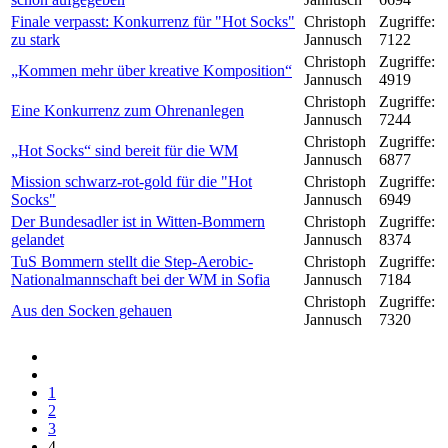
Finale verpasst: Konkurrenz für "Hot Socks"
Christoph
Zugriffe:
zu stark
Jannusch
7122
Christoph
Zugriffe:
„Kommen mehr über kreative Komposition“
Jannusch
4919
Christoph
Zugriffe:
Eine Konkurrenz zum Ohrenanlegen
Jannusch
7244
Christoph
Zugriffe:
„Hot Socks“ sind bereit für die WM
Jannusch
6877
Mission schwarz-rot-gold für die "Hot
Christoph
Zugriffe:
Socks"
Jannusch
6949
Der Bundesadler ist in Witten-Bommern
Christoph
Zugriffe:
gelandet
Jannusch
8374
TuS Bommern stellt die Step-Aerobic-
Christoph
Zugriffe:
Nationalmannschaft bei der WM in Sofia
Jannusch
7184
Christoph
Zugriffe:
Aus den Socken gehauen
Jannusch
7320
1
2
3
4