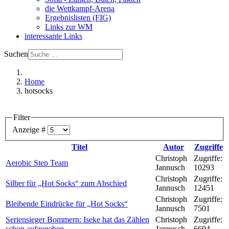
die Wettkampf-Arena
Ergebnislisten (FIG)
Links zur WM
interessante Links
Suchen
Home
hotsocks
Filter
Anzeige #
Titel
Autor
Zugriffe
Christoph
Zugriffe:
Aerobic Step Team
Jannusch
10293
Christoph
Zugriffe:
Silber für „Hot Socks“ zum Abschied
Jannusch
12451
Christoph
Zugriffe:
Bleibende Eindrücke für „Hot Socks“
Jannusch
7501
Seriensieger Bommern: Iseke hat das Zählen
Christoph
Zugriffe:
schon aufgegeben
Jannusch
6694