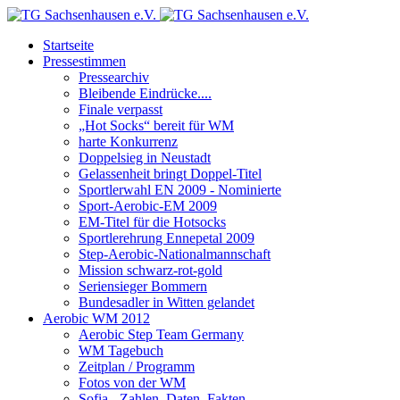
Startseite
Pressestimmen
Pressearchiv
Bleibende Eindrücke....
Finale verpasst
„Hot Socks“ bereit für WM
harte Konkurrenz
Doppelsieg in Neustadt
Gelassenheit bringt Doppel-Titel
Sportlerwahl EN 2009 - Nominierte
Sport-Aerobic-EM 2009
EM-Titel für die Hotsocks
Sportlerehrung Ennepetal 2009
Step-Aerobic-Nationalmannschaft
Mission schwarz-rot-gold
Seriensieger Bommern
Bundesadler in Witten gelandet
Aerobic WM 2012
Aerobic Step Team Germany
WM Tagebuch
Zeitplan / Programm
Fotos von der WM
Sofia - Zahlen, Daten, Fakten