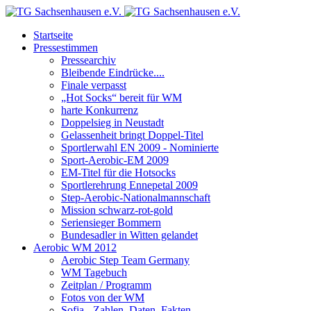
Startseite
Pressestimmen
Pressearchiv
Bleibende Eindrücke....
Finale verpasst
„Hot Socks“ bereit für WM
harte Konkurrenz
Doppelsieg in Neustadt
Gelassenheit bringt Doppel-Titel
Sportlerwahl EN 2009 - Nominierte
Sport-Aerobic-EM 2009
EM-Titel für die Hotsocks
Sportlerehrung Ennepetal 2009
Step-Aerobic-Nationalmannschaft
Mission schwarz-rot-gold
Seriensieger Bommern
Bundesadler in Witten gelandet
Aerobic WM 2012
Aerobic Step Team Germany
WM Tagebuch
Zeitplan / Programm
Fotos von der WM
Sofia - Zahlen, Daten, Fakten