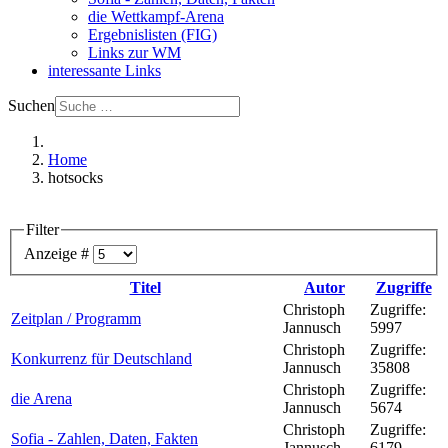
die Wettkampf-Arena
Ergebnislisten (FIG)
Links zur WM
interessante Links
Suchen
Home
hotsocks
Filter
Anzeige #
Titel
Autor
Zugriffe
Christoph
Zugriffe:
Zeitplan / Programm
Jannusch
5997
Christoph
Zugriffe:
Konkurrenz für Deutschland
Jannusch
35808
Christoph
Zugriffe:
die Arena
Jannusch
5674
Christoph
Zugriffe:
Sofia - Zahlen, Daten, Fakten
Jannusch
6179