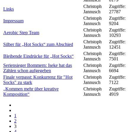
Christoph
Zugriffe:
Links
Jannusch
27787
Christoph
Zugriffe:
Impressum
Jannusch
9204
Christoph
Zugriffe:
Aerobic Step Team
Jannusch
10293
Christoph
Zugriffe:
Silber für „Hot Socks“ zum Abschied
Jannusch
12451
Christoph
Zugriffe:
Bleibende Eindrücke für „Hot Socks“
Jannusch
7501
Seriensieger Bommern: Iseke hat das
Christoph
Zugriffe:
Zählen schon aufgegeben
Jannusch
6694
Finale verpasst: Konkurrenz für "Hot
Christoph
Zugriffe:
Socks" zu stark
Jannusch
7122
„Kommen mehr über kreative
Christoph
Zugriffe:
Komposition“
Jannusch
4919
1
2
3
4